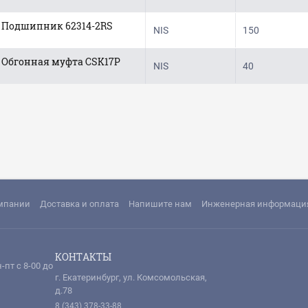
Подшипник 62314-2RS
NIS
150
Обгонная муфта CSK17P
NIS
40
мпании
Доставка и оплата
Напишите нам
Инженерная информаци
КОНТАКТЫ
-пт с 8-00 до
г. Екатеринбург, ул. Комсомольская,
д.78
8 (343) 378-33-88