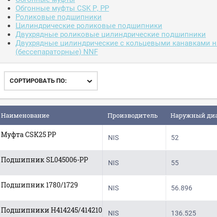
Обгонные муфты CSK P, PP
Роликовые подшипники
Цилиндрические роликовые подшипники
Двухрядные роликовые цилиндрические подшипники
Двухрядные цилиндрические с кольцевыми канавками н
(бессепараторные) NNF
СОРТИРОВАТЬ ПО:
Наименование
Производитель
Наружный ди
Муфта CSK25 PP
NIS
52
Подшипник SL045006-PP
NIS
55
Подшипник 1780/1729
NIS
56.896
Подшипники H414245/414210
NIS
136.525