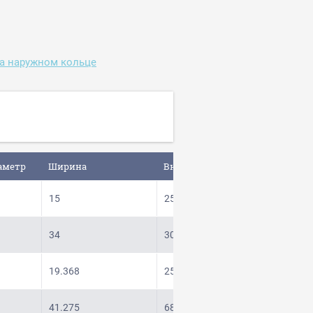
а наружном кольце
аметр
Ширина
Внутренний диаметр
Страна
15
25
34
30
19.368
25.4
41.275
68.262