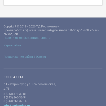
Copyright © 2018 - 2026 ТД Роскомплект
Время работы офиса в Екатеринбурге: пн-пт с 8-00 до 17-00, сб-вс -
выходной
Политика конфиденциальности
Карта сайта
Продвижение сайта SEOmi.ru
КОНТАКТЫ
г. Екатеринбург, ул. Комсомольская,
д.78
8 (343) 378-33-88
8 (343) 266-32-54
8 (343) 266-32-14
info@topbearing.ru