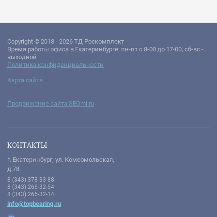
Copyright © 2018 - 2026 ТД Роскомплект
Время работы офиса в Екатеринбурге: пн-пт с 8-00 до 17-00, сб-вс -
выходной
Политика конфиденциальности
Карта сайта
Продвижение сайта SEOmi.ru
КОНТАКТЫ
г. Екатеринбург, ул. Комсомольская,
д.78
8 (343) 378-33-88
8 (343) 266-32-54
8 (343) 266-32-14
info@topbearing.ru