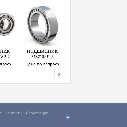
ПОД
НИК
ПОДШИПНИК
ПОДШИПНИК
TVP 2
3182105Л-5
102313 КМ
апросу
Цена по запросу
Цена по запросу
Це
я
Контакты
Регистрация