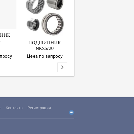
НИК
4
ПОДШИПНИК
ПОДШИПНИК
П
NK25/20
NK70/25
апросу
Цена по запросу
Цена по запросу
Це
я
Контакты
Регистрация