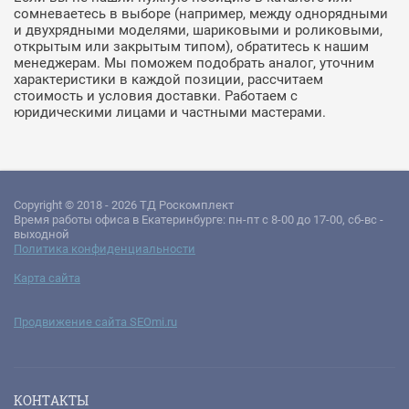
сомневаетесь в выборе (например, между однорядными
и двухрядными моделями, шариковыми и роликовыми,
открытым или закрытым типом), обратитесь к нашим
менеджерам. Мы поможем подобрать аналог, уточним
характеристики в каждой позиции, рассчитаем
стоимость и условия доставки. Работаем с
юридическими лицами и частными мастерами.
Copyright © 2018 - 2026 ТД Роскомплект
Время работы офиса в Екатеринбурге: пн-пт с 8-00 до 17-00, сб-вс -
выходной
Политика конфиденциальности
Карта сайта
Продвижение сайта SEOmi.ru
КОНТАКТЫ