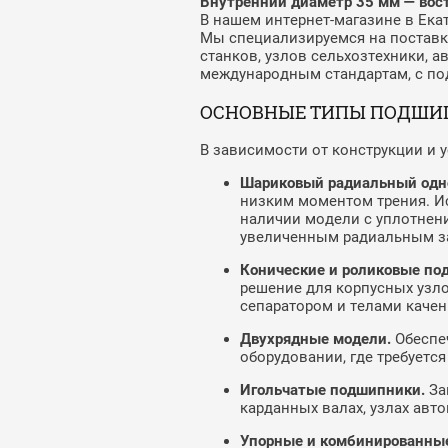
Внутренний диаметр 35 мм — вос
В нашем интернет-магазине в Ек
Мы специализируемся на поставк
станков, узлов сельхозтехники, 
международным стандартам, с под
ОСНОВНЫЕ ТИПЫ ПОДШИП
В зависимости от конструкции и 
Шариковый радиальный одн
низким моментом трения. Ис
наличии модели с уплотнени
увеличенным радиальным заз
Конические и роликовые по
решение для корпусных узло
сепаратором и телами качен
Двухрядные модели.
Обеспеч
оборудовании, где требуетс
Игольчатые подшипники.
За
карданных валах, узлах авт
Упорные и комбинированны