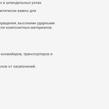
х и шпиндельных узлах.
ритически важно для
 вращения, высокими ударными
 или композитных материалов.
 конвейеров, транспортеров и
лов от загрязнений.