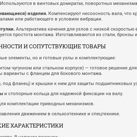
 Используются в винтовых домкратах, поворотных механизма
ивающиеся) изделия.
Компенсируют несоосность вала, что к
алами или работающего в условиях вибрации.
тулки.
Альтернатива качения для узлов с низкой скоростью
ебуется простота монтажа. Изготавливаются из стали, бронзы
ННОСТИ И СОПУТСТВУЮЩИЕ ТОВАРЫ
ные элементы, но и готовые узлы и комплектующие:
итом чугунном или стальном корпусе) — готовое решение для
ы варианты с фланцем для бокового монтажа.
е, под фланец) и крышки к ним для защиты подшипниковых уз
бы
и стопорные кольца для надежной фиксации на валу.
ля комплектации приводных механизмов.
равления движением в сельхозтехнике и спецтехнике.
КИЕ ХАРАКТЕРИСТИКИ