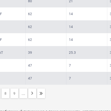
80
21
F
62
14
62
14
F
62
14
AT
39
25.3
47
7
47
7
...
8
9