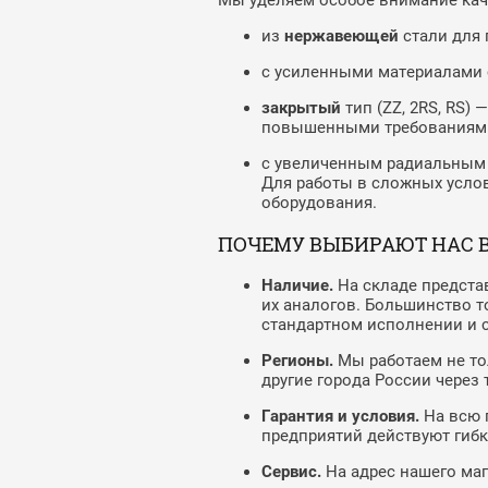
Мы уделяем особое внимание каче
из
нержавеющей
стали для 
с усиленными материалами с
закрытый
тип (ZZ, 2RS, RS
повышенными требованиями
с увеличенным радиальным з
Для работы в сложных усло
оборудования.
ПОЧЕМУ ВЫБИРАЮТ НАС В
Наличие.
На складе представ
их аналогов. Большинство т
стандартном исполнении и с
Регионы.
Мы работаем не тол
другие города России через
Гарантия и условия.
На всю 
предприятий действуют гибк
Сервис.
На адрес нашего маг