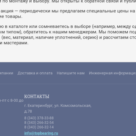
по монтажу и выбору. Мы открыты к обратной связи и публ
 акция — периодически мы предлагаем специальные цены на
е товары.
ю в каталоге или сомневаетесь в выборе (например, между
м типом), обратитесь к нашим менеджерам. Мы поможем под
(вес, материал, наличие уплотнений, серию) и рассчитаем ст
и мастерами.
мпании
Доставка и оплата
Напишите нам
Инженерная информаци
КОНТАКТЫ
-пт с 8-00 до
г. Екатеринбург, ул. Комсомольская,
д.78
8 (343) 378-33-88
8 (343) 266-32-54
8 (343) 266-32-14
info@topbearing.ru