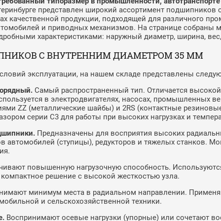
требованный типоразмер в промышленности, автотранспорте
атеринбурге представлен широкий ассортимент подшипников 
ах качественной продукции, подходящей для различного пр
автомобилей и приводных механизмов. На странице собраны 
робными характеристиками: наружный диаметр, ширина, вес,
НИКОВ С ВНУТРЕННИМ ДИАМЕТРОМ 35 ММ
условий эксплуатации, на нашем складе представлены следу
орядный.
Самый распространенный тип. Отличается высокой
пользуется в электродвигателях, насосах, промышленных ве
ями ZZ (металлические шайбы) и 2RS (контактные резиновые 
ором серии C3 для работы при высоких нагрузках и темпера
дшипники.
Предназначены для восприятия высоких радиальны
в автомобилей (ступицы), редукторов и тяжелых станков. Мог
ия.
ивают повышенную нагрузочную способность. Используются 
я компактное решение с высокой жесткостью узла.
нимают минимум места в радиальном направлении. Применяю
омобильной и сельскохозяйственной техники.
е.
Воспринимают осевые нагрузки (упорные) или сочетают во