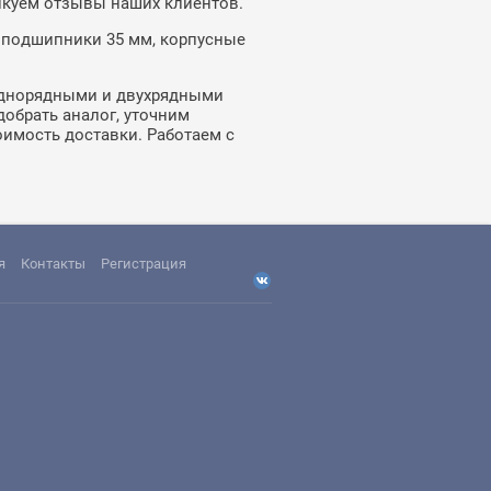
икуем отзывы наших клиентов.
 подшипники 35 мм, корпусные
 однорядными и двухрядными
обрать аналог, уточним
оимость доставки. Работаем с
я
Контакты
Регистрация