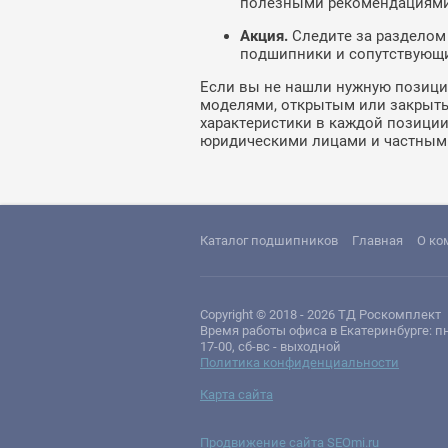
полезными рекомендациями 
Акция.
Следите за разделом
подшипники и сопутствующи
Если вы не нашли нужную позици
моделями, открытым или закрыты
характеристики в каждой позиции 
юридическими лицами и частным
Каталог подшипников
Главная
О ко
Copyright © 2018 - 2026 ТД Роскомплект
Время работы офиса в Екатеринбурге: пн
17-00, сб-вс - выходной
Политика конфиденциальности
Карта сайта
Продвижение сайта SEOmi.ru