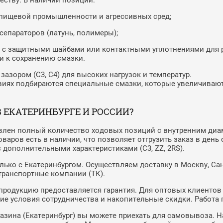
ству. В наличии позиции:
пищевой промышленности и агрессивных сред;
епараторов (латунь, полимеры);
) — с защитными шайбами или контактными уплотнениями для 
 к сохранению смазки.
азором (C3, C4) для высоких нагрузок и температур.
виях подбираются специальные смазки, которые увеличива
 ЕКАТЕРИНБУРГЕ И РОССИИ?
лен полный количество ходовых позиций с внутренним диаме
оваров есть в наличии, что позволяет отгрузить заказ в ден
 дополнительными характеристиками (C3, ZZ, 2RS).
ько с Екатеринбургом. Осуществляем доставку в Москву, Сан
 транспортные компании (ТК).
продукцию предоставляется гарантия. Для оптовых клиентов
ие условия сотрудничества и накопительные скидки. Работа п
азина (Екатеринбург) вы можете приехать для самовывоза. На