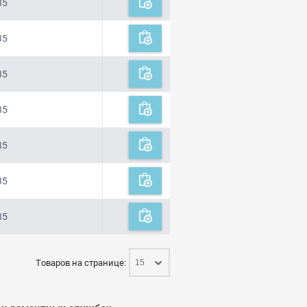
35
35
35
35
35
35
35
Товаров на странице:
15